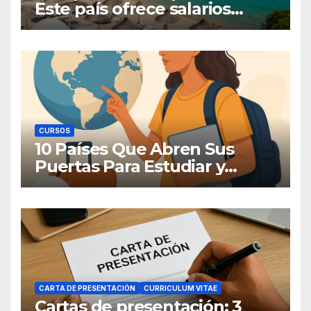
Este país ofrece salarios
competitivos y contrata a
latinoamericanos sin visa
CURSOS
10 Países Que Abren Sus
Puertas Para Estudiar y
Trabajar
CARTA DE PRESENTACIÓN
CURRICULUM VITAE
Cartas de presentación: 3