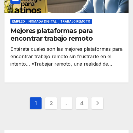
EMPLEO
NÓMADA DIGITAL
TRABAJO REMOTO
Mejores plataformas para
encontrar trabajo remoto
Entérate cuales son las mejores plataformas para
encontrar trabajo remoto sin frustrarte en el
intento… «Trabajar remoto, una realidad de…
Paginación
1
2
…
4
de
entradas