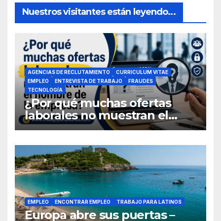
Nuestros visitantes están leyendo...
AGENCIAS DE RECLUTAMIENTO
CURRICULUM VITAE
EMPLEO
ENTREVISTA DE TRABAJO
FRAUDES
TECNOLOGÍA
¿Por qué muchas ofertas
laborales no muestran el
nombre de la empresa?
EMPLEO
ENCONTRAR EMPLEO
TRABAJO PARA LATINOS
Europa abre sus puertas –