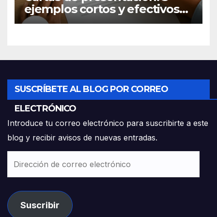
ejemplos cortos y efectivos
para postular a un empleo
SUSCRÍBETE AL BLOG POR CORREO
ELECTRÓNICO
Introduce tu correo electrónico para suscribirte a este
blog y recibir avisos de nuevas entradas.
Dirección
de
correo
electrónico
Suscribir