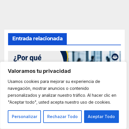
Entrada relacionada
Valoramos tu privacidad
AGENCIAS DE RECLUTAMIENTO
CURRICULUM VITAE
EMPLEO
Usamos cookies para mejorar su experiencia de
ENTREVISTA DE TRABAJO
FRAUDES
TECNOLOGÍA
navegación, mostrar anuncios o contenido
¿Por qué muchas ofertas
personalizados y analizar nuestro tráfico. Al hacer clic en
laborales no muestran el
"Aceptar todo", usted acepta nuestro uso de cookies.
nombre de la empresa?
Personalizar
Rechazar Todo
Aceptar Todo