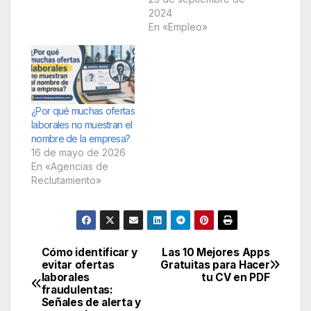
2024
En «Empleo»
¿Por qué muchas ofertas
laborales no muestran el
nombre de la empresa?
16 de mayo de 2026
En «Agencias de
Reclutamiento»
Cómo identificar y
Las 10 Mejores Apps
Navegación
evitar ofertas
Gratuitas para Hacer
laborales
tu CV en PDF
de
fraudulentas:
Señales de alerta y