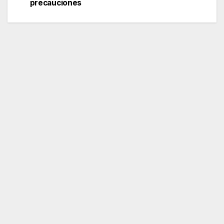
entradas
precauciones