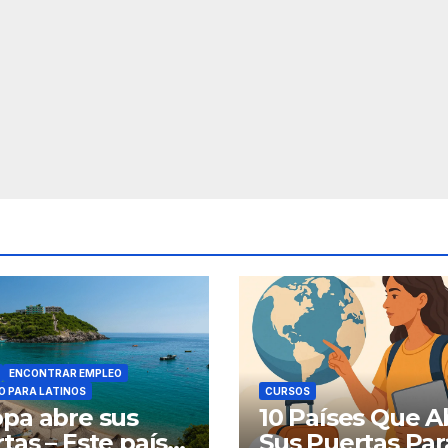
ENCONTRAR EMPLEO
O PARA LATINOS
CURSOS
pa abre sus
10 Países Que A
tas – Este país
Sus Puertas Par