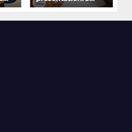
jar
ejemplos cortos y
efectivos para
postular a un
empleo