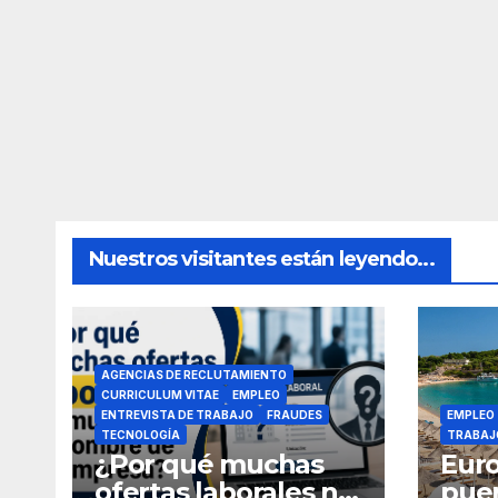
Nuestros visitantes están leyendo...
AGENCIAS DE RECLUTAMIENTO
CURRICULUM VITAE
EMPLEO
ENTREVISTA DE TRABAJO
FRAUDES
EMPLEO
TECNOLOGÍA
TRABAJ
¿Por qué muchas
Euro
ofertas laborales no
puer