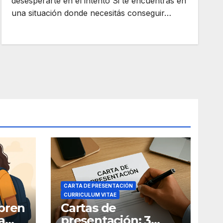
desesperarte en el intento Si te encuentras en
una situación donde necesitás conseguir…
CARTA DE PRESENTACIÓN
CURRICULUM VITAE
bren
Cartas de
a
presentación: 3