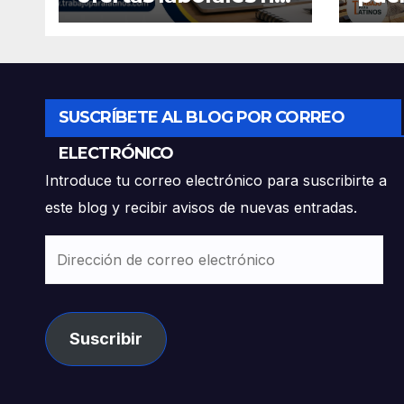
muestran el
ofre
nombre de la
comp
empresa?
cont
lati
sin 
SUSCRÍBETE AL BLOG POR CORREO
ELECTRÓNICO
Introduce tu correo electrónico para suscribirte a
este blog y recibir avisos de nuevas entradas.
Dirección
de
correo
electrónico
Suscribir