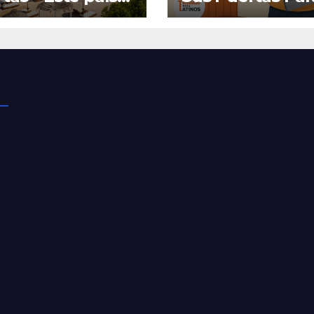
ce salarios
Estudiar y Traba
etitivos y
rata a
noamericanos
visa