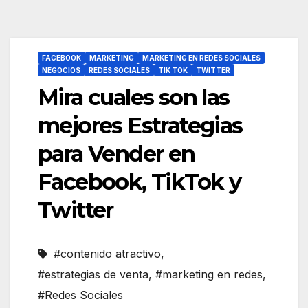
FACEBOOK
MARKETING
MARKETING EN REDES SOCIALES
NEGOCIOS
REDES SOCIALES
TIK TOK
TWITTER
Mira cuales son las
mejores Estrategias
para Vender en
Facebook, TikTok y
Twitter
#contenido atractivo
,
#estrategias de venta
,
#marketing en redes
,
#Redes Sociales