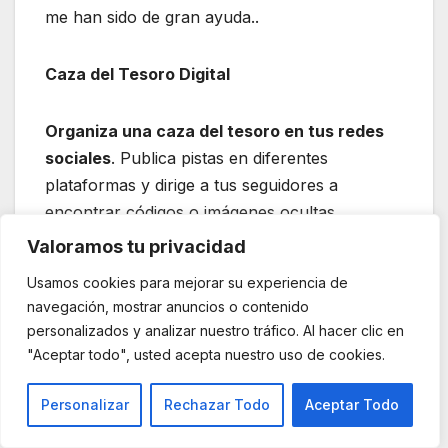
me han sido de gran ayuda..
Caza del Tesoro Digital
Organiza una caza del tesoro en tus redes
sociales
. Publica pistas en diferentes
plataformas y dirige a tus seguidores a
encontrar códigos o imágenes ocultas.
Quienes completen el desafío pueden
Valoramos tu privacidad
desbloquear un código de descuento
Usamos cookies para mejorar su experiencia de
exclusivo.
navegación, mostrar anuncios o contenido
personalizados y analizar nuestro tráfico. Al hacer clic en
Descuentos por Participación
"Aceptar todo", usted acepta nuestro uso de cookies.
Personalizar
Rechazar Todo
Aceptar Todo
Ofrece descuentos escalonados basados en la
participación. Por ejemplo, un 10% de