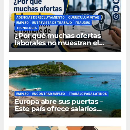
AGENCIAS DE RECLUTAMIENTO
CURRICULUM VITAE
EMPLEO
ENTREVISTA DE TRABAJO
FRAUDES
TECNOLOGÍA
¿Por qué muchas ofertas
laborales no muestran el
nombre de la empresa?
EMPLEO
ENCONTRAR EMPLEO
TRABAJO PARA LATINOS
Europa abre sus puertas –
Este país ofrece salarios
competitivos y contrata a
latinoamericanos sin visa