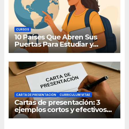
CURSOS
10 Países Que Abren Sus
Puertas Para Estudiar y
Trabajar
CARTA DE PRESENTACIÓN
CURRICULUM VITAE
Cartas de presentación: 3
ejemplos cortos y efectivos
para postular a un empleo