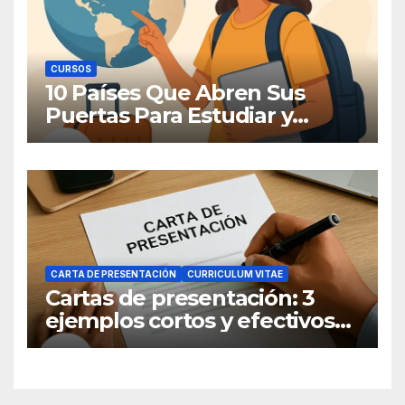
CURSOS
10 Países Que Abren Sus
Puertas Para Estudiar y
Trabajar
CARTA DE PRESENTACIÓN
CURRICULUM VITAE
Cartas de presentación: 3
ejemplos cortos y efectivos
para postular a un empleo