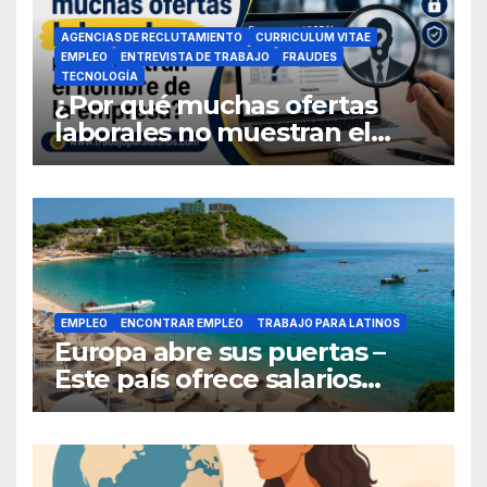
AGENCIAS DE RECLUTAMIENTO
CURRICULUM VITAE
EMPLEO
ENTREVISTA DE TRABAJO
FRAUDES
TECNOLOGÍA
¿Por qué muchas ofertas
laborales no muestran el
nombre de la empresa?
EMPLEO
ENCONTRAR EMPLEO
TRABAJO PARA LATINOS
Europa abre sus puertas –
Este país ofrece salarios
competitivos y contrata a
latinoamericanos sin visa