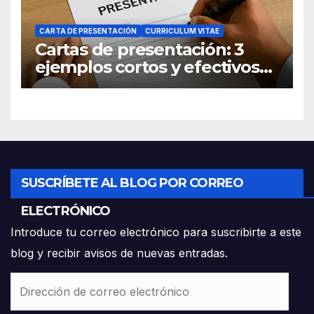
CARTA DE PRESENTACIÓN
CURRICULUM VITAE
Cartas de presentación: 3
ejemplos cortos y efectivos
para postular a un empleo
SUSCRÍBETE AL BLOG POR CORREO
ELECTRÓNICO
Introduce tu correo electrónico para suscribirte a este
blog y recibir avisos de nuevas entradas.
Dirección
de