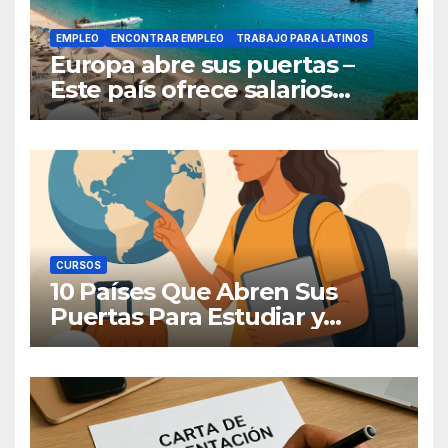
EMPLEO
ENCONTRAR EMPLEO
TRABAJO PARA LATINOS
Europa abre sus puertas –
Este país ofrece salarios
competitivos y contrata a
latinoamericanos sin visa
CURSOS
10 Países Que Abren Sus
Puertas Para Estudiar y
Trabajar