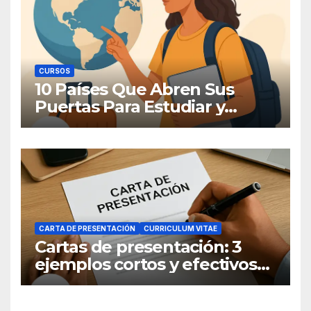
CURSOS
10 Países Que Abren Sus
Puertas Para Estudiar y
Trabajar
CARTA DE PRESENTACIÓN
CURRICULUM VITAE
Cartas de presentación: 3
ejemplos cortos y efectivos
para postular a un empleo