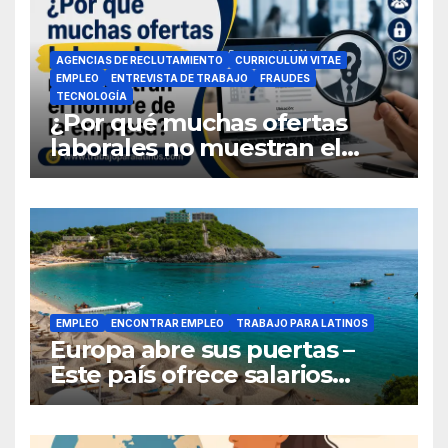
AGENCIAS DE RECLUTAMIENTO
CURRICULUM VITAE
EMPLEO
ENTREVISTA DE TRABAJO
FRAUDES
TECNOLOGÍA
¿Por qué muchas ofertas
laborales no muestran el
nombre de la empresa?
EMPLEO
ENCONTRAR EMPLEO
TRABAJO PARA LATINOS
Europa abre sus puertas –
Este país ofrece salarios
competitivos y contrata a
latinoamericanos sin visa