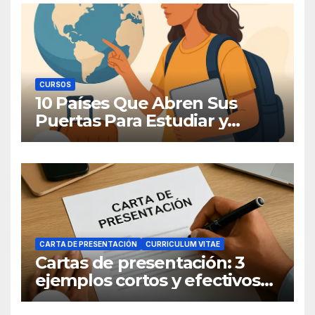
CURSOS
10 Países Que Abren Sus
Puertas Para Estudiar y
Trabajar
CARTA DE PRESENTACIÓN
CURRICULUM VITAE
Cartas de presentación: 3
ejemplos cortos y efectivos
para postular a un empleo