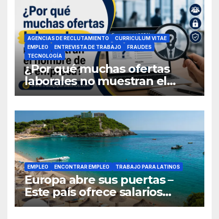
AGENCIAS DE RECLUTAMIENTO
CURRICULUM VITAE
EMPLEO
ENTREVISTA DE TRABAJO
FRAUDES
TECNOLOGÍA
¿Por qué muchas ofertas
laborales no muestran el
nombre de la empresa?
EMPLEO
ENCONTRAR EMPLEO
TRABAJO PARA LATINOS
Europa abre sus puertas –
Este país ofrece salarios
competitivos y contrata a
latinoamericanos sin visa