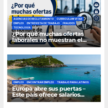
AGENCIAS DE RECLUTAMIENTO
CURRICULUM VITAE
EMPLEO
ENTREVISTA DE TRABAJO
FRAUDES
TECNOLOGÍA
¿Por qué muchas ofertas
laborales no muestran el
nombre de la empresa?
EMPLEO
ENCONTRAR EMPLEO
TRABAJO PARA LATINOS
Europa abre sus puertas –
Este país ofrece salarios
competitivos y contrata a
latinoamericanos sin visa