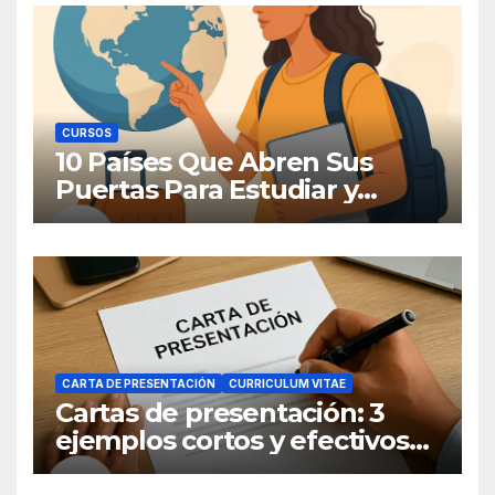
CURSOS
10 Países Que Abren Sus
Puertas Para Estudiar y
Trabajar
CARTA DE PRESENTACIÓN
CURRICULUM VITAE
Cartas de presentación: 3
ejemplos cortos y efectivos
para postular a un empleo